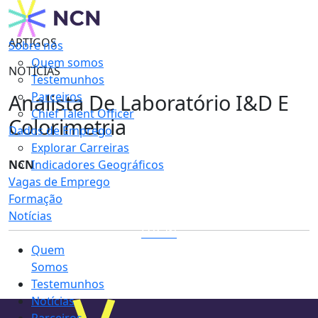
ARTIGOS
Sobre nós
Quem somos
NOTÍCIAS
Testemunhos
Analista De Laboratório I&D E
Parceiros
Chief Talent Officer
Colorimetria
Dados de Emprego
Explorar Carreiras
NCN
Indicadores Geográficos
Vagas de Emprego
Formação
Notícias
LOGIN
Quem
Somos
Testemunhos
Notícias