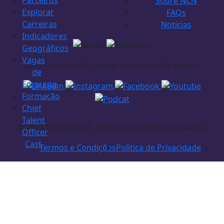
Parceiros
Sobre NCN
Explorar
FAQs
Carreiras
Notícias
Indicadores
Geográficos
Vagas
Fique conectado, siga as nossas redes sociais
de
Emprego
Formação
Chief
Talent
© 2025 Sonae SGPS. Todos os direitos reservados.
Officer
Cast
Termos e Condições
Politica de Privacidade