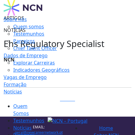
ARTIGOS
Sobre nós
Quem somos
NOTÍCIAS
Testemunhos
Ehs Regulatory Specialist
Parceiros
Chief Talent Officer
Dados de Emprego
NCN
Explorar Carreiras
Indicadores Geográficos
Vagas de Emprego
Formação
Notícias
LOGIN
Quem
Somos
Testemunhos
EMAIL:
Notícias
Home
geral@newcareernetwork.pt