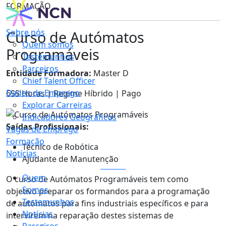
FORMAÇÃO
Sobre nós
Curso de Autómatos
Quem somos
Programáveis
Testemunhos
Parceiros
Entidade Formadora:
Master D
Chief Talent Officer
Dados de Emprego
655 Horas | Regime Híbrido | Pago
Explorar Carreiras
Indicadores Geográficos
Saídas Profissionais:
Vagas de Emprego
Formação
Técnico de Robótica
Notícias
Ajudante de Manutenção
LOGIN
Quem
O curso de Autómatos Programáveis tem como
Somos
objetivo preparar os formandos para a programação
Testemunhos
de autómatos para fins industriais específicos e para
Notícias
intervirem na reparação destes sistemas de