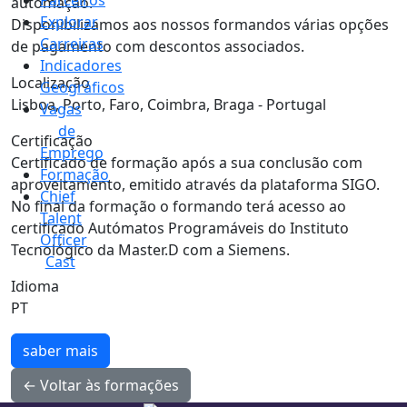
Parceiros
automação.
Explorar
Disponibilizamos aos nossos formandos várias opções
Carreiras
de pagamento com descontos associados.
Indicadores
Localização
Geográficos
Lisboa, Porto, Faro, Coimbra, Braga - Portugal
Vagas
de
Certificação
Emprego
Certificado de formação após a sua conclusão com
Formação
aproveitamento, emitido através da plataforma SIGO.
Chief
No final da formação o formando terá acesso ao
Talent
certificado Autómatos Programáveis do Instituto
Officer
Tecnológico da Master.D com a Siemens.
Cast
Idioma
PT
saber mais
← Voltar às formações