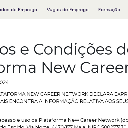
ados de Emprego
Vagas de Emprego
Formação
os e Condições d
forma New Caree
2024
PLATAFORMA NEW CAREER NETWORK DECLARA EXPR
UAIS ENCONTRA A INFORMAÇÃO RELATIVA AOS SEU
cesso e uso da Plataforma New Career Network (dora
o Espido, Via Norte, 4470-177 Maia, NIPC 500273170, 