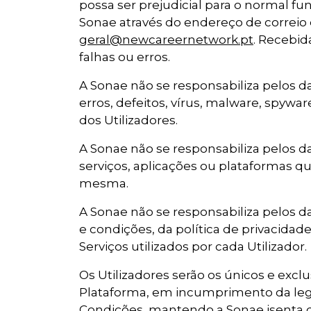
possa ser prejudicial para o normal f
Sonae através do endereço de correio 
geral@newcareernetwork.pt
. Recebid
falhas ou erros.
A Sonae não se responsabiliza pelos d
erros, defeitos, vírus, malware, spyw
dos Utilizadores.
A Sonae não se responsabiliza pelos da
serviços, aplicações ou plataformas q
mesma.
A Sonae não se responsabiliza pelos 
e condições, da política de privacidade
Serviços utilizados por cada Utilizador.
Os Utilizadores serão os únicos e exc
Plataforma, em incumprimento da leg
Condições, mantendo a Sonae isenta d