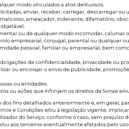
ualquer modo vinculados a atos delituosos;
itadas, enviar, receber, carregar, descarregar ou u
, malicioso, ameaçador, indecente, difamatório, obsc
objetável;
tormentar ou de qualquer modo incomodar, caluniar ou
rolo empresarial, conjugal, parental ou qualquer ou
imidade pessoal, familiar ou empresarial, bem como 
s, obrigações de confidencialidade, privacidade ou p
lizar ou encorajar o envio de publicidade, promo
ssoas ou entidades;
tos ou ações que infrinjam os direitos da Sonae e/ou
dos fins detalhados anteriormente e, em geral, par
Termos e Condições e/ou à legislação vigente, implic
zador do Serviço, conforme o caso, sem prejuízo de
/ou aos terceiros eventualmente afetados pelo uso 