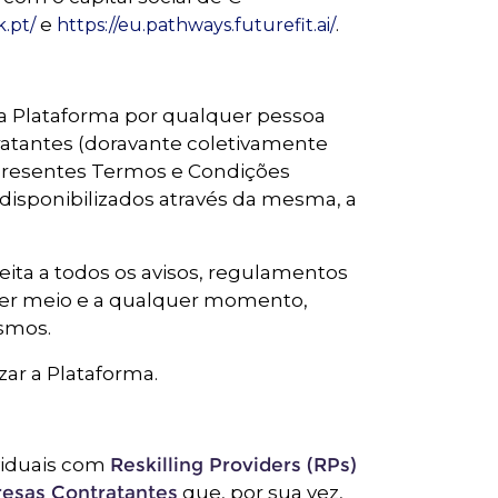
e
.
.pt/
https://eu.pathways.futurefit.ai/
da Plataforma por qualquer pessoa
tratantes (doravante coletivamente
s presentes Termos e Condições
disponibilizados através da mesma, a
eita a todos os avisos, regulamentos
quer meio e a qualquer momento,
smos.
zar a Plataforma.
ividuais com
Reskilling Providers (RPs)
esas Contratantes
que, por sua vez,