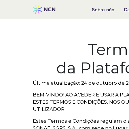
Sobre nós
D
Term
da Plata
Última atualização: 24 de outubro de 
BEM-VINDO! AO ACEDER E USAR A 
ESTES TERMOS E CONDIÇÕES, NOS Q
UTILIZADOR
Estes Termos e Condições regulam o a
SONAE, SGPS, S.A., com sede no Lugar d