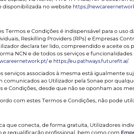
e disponibilizada no website
https://newcareernetwork
es Termos e Condições é indispensável para o uso 
dividuais, Reskilling Providers (RPs) e Empresas Con
tilizador declara ter lido, compreendido e aceite o
orma NCN e de todos os serviços e funcionalidades 
e
.
ewcareernetwork.pt/
https://eu.pathways.futurefit.ai/
 os serviços associados à mesma está igualmente suj
am comunicados ao Utilizador pela Sonae por qual
os e Condições, desde que não se oponham aos me
acordo com estes Termos e Condições, não pode utili
a que conecta, de forma gratuita, Utilizadores ind
e requalificação profissional, bem como com
Empr