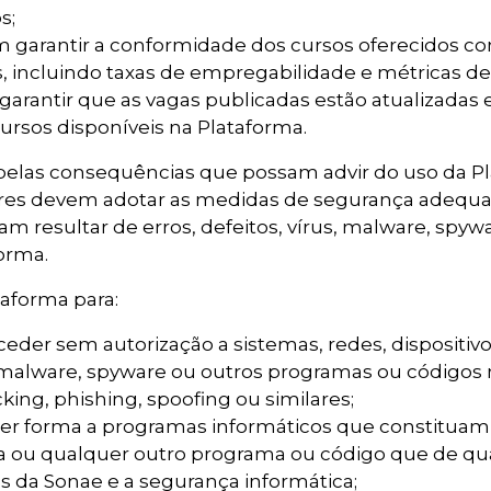
s;
m garantir a conformidade dos cursos oferecidos co
, incluindo taxas de empregabilidade e métricas de 
rantir que as vagas publicadas estão atualizadas e
ursos disponíveis na Plataforma.
 pelas consequências que possam advir do uso da Pla
dores devem adotar as medidas de segurança adequa
am resultar de erros, defeitos, vírus, malware, spy
orma.
taforma para:
aceder sem autorização a sistemas, redes, dispositiv
us, malware, spyware ou outros programas ou códigos 
cking, phishing, spoofing ou similares;
quer forma a programas informáticos que constitu
ia ou qualquer outro programa ou código que de qu
s da Sonae e a segurança informática;