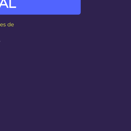
AL
es de
o