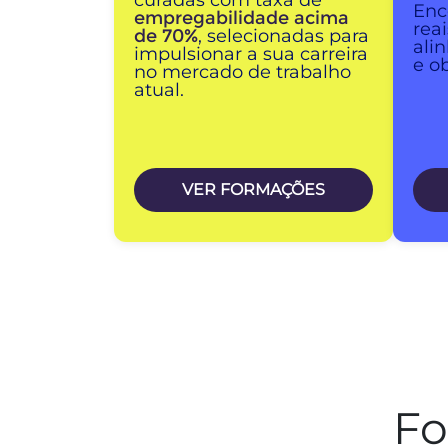
curadas com taxa de
Enc
empregabilidade acima
rea
de 70%
, selecionadas para
ali
impulsionar a sua carreira
e ob
no mercado de trabalho
atual.
VER FORMAÇÕES
Fo