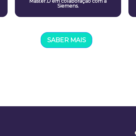
Master.D em colaboração com a
Siemens.
SABER MAIS