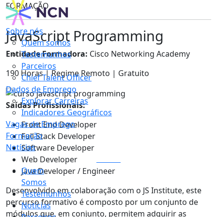
FORMAÇÃO
Sobre nós
JavaScript Programming
Quem somos
Entidade Formadora:
Cisco Networking Academy
Testemunhos
Parceiros
190 Horas | Regime Remoto | Gratuito
Chief Talent Officer
Dados de Emprego
Explorar Carreiras
Saídas Profissionais:
Indicadores Geográficos
Vagas de Emprego
Front End Developer
Formação
Full Stack Developer
Notícias
Software Developer
LOGIN
Web Developer
Quem
Java Developer / Engineer
Somos
Desenvolvido em colaboração com o JS Institute, este
Testemunhos
percurso formativo é composto por um conjunto de
Notícias
módulos que, em conjunto, permitem adquirir as