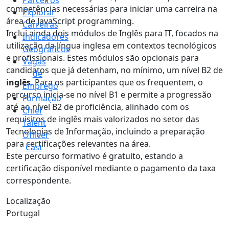
Parceiros
competências necessárias para iniciar uma carreira na
Explorar
área de JavaScript programming.
Carreiras
Inclui ainda dois módulos de Inglês para IT, focados na
Indicadores
utilização da língua inglesa em contextos tecnológicos
Geográficos
e profissionais. Estes módulos são opcionais para
Vagas
candidatos que já detenham, no mínimo, um nível B2 de
de
inglês
. Para os participantes que os frequentem, o
Emprego
percurso inicia-se no nível B1 e permite a progressão
Formação
até ao nível B2 de proficiência, alinhado com os
Chief
requisitos de inglês mais valorizados no setor das
Talent
Tecnologias de Informação, incluindo a preparação
Officer
para certificações relevantes na área.
Cast
Este percurso formativo é gratuito, estando a
certificação disponível mediante o pagamento da taxa
correspondente.
Localização
Portugal