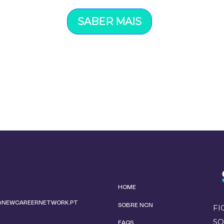
SABER MAIS
HOME
@NEWCAREERNETWORK.PT
SOBRE NCN
FI
SO
FAQS