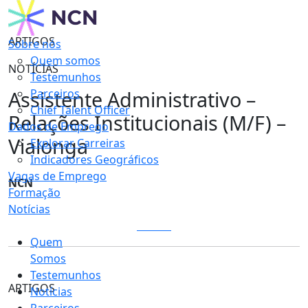
ARTIGOS
Sobre nós
Quem somos
NOTÍCIAS
Testemunhos
Assistente Administrativo –
Parceiros
Chief Talent Officer
Relações Institucionais (M/F) –
Dados de Emprego
Vialonga
Explorar Carreiras
Indicadores Geográficos
Vagas de Emprego
NCN
Formação
Notícias
LOGIN
Quem
Somos
Testemunhos
ARTIGOS
Notícias