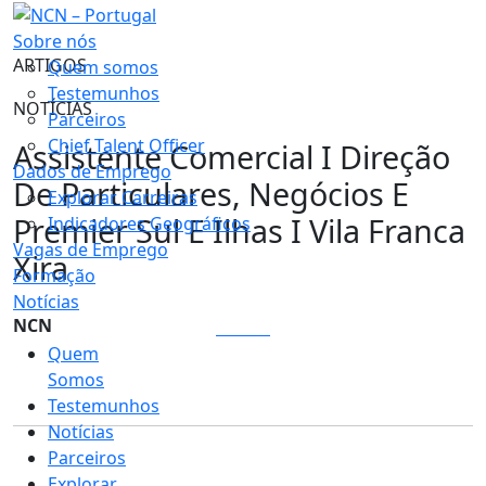
Sobre nós
ARTIGOS
Quem somos
Testemunhos
NOTÍCIAS
Parceiros
Chief Talent Officer
Assistente Comercial I Direção
Dados de Emprego
De Particulares, Negócios E
Explorar Carreiras
Premier Sul E Ilhas I Vila Franca
Indicadores Geográficos
Vagas de Emprego
Xira
Formação
Notícias
NCN
LOGIN
Quem
Somos
Testemunhos
Notícias
Parceiros
Explorar