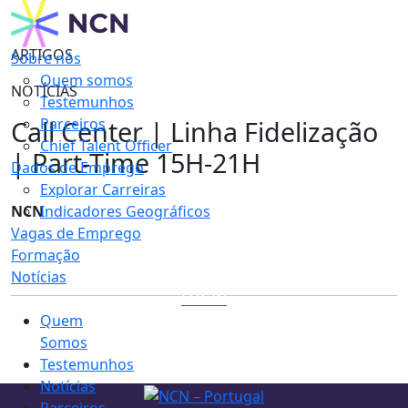
ARTIGOS
Sobre nós
Quem somos
NOTÍCIAS
Testemunhos
Call Center | Linha Fidelização
Parceiros
Chief Talent Officer
| Part-Time 15H-21H
Dados de Emprego
Explorar Carreiras
NCN
Indicadores Geográficos
Vagas de Emprego
Formação
Notícias
LOGIN
Quem
Somos
Testemunhos
Notícias