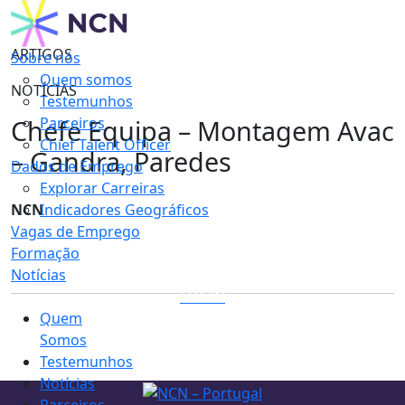
ARTIGOS
Sobre nós
Quem somos
NOTÍCIAS
Testemunhos
Chefe Equipa – Montagem Avac
Parceiros
Chief Talent Officer
– Gandra, Paredes
Dados de Emprego
Explorar Carreiras
NCN
Indicadores Geográficos
Vagas de Emprego
Formação
Notícias
LOGIN
Quem
Somos
Testemunhos
Notícias