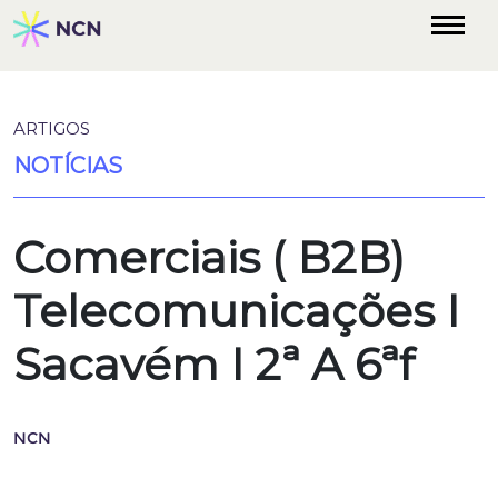
ARTIGOS
NOTÍCIAS
Comerciais ( B2B)
Telecomunicações I
Sacavém I 2ª A 6ªf
NCN