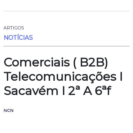
ARTIGOS
NOTÍCIAS
Comerciais ( B2B)
Telecomunicações I
Sacavém I 2ª A 6ªf
NCN