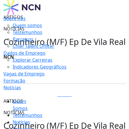
ARTIGOS
Sobre nós
Quem somos
NOTÍCIAS
Testemunhos
Cozinheiro (M/F) Ep De Vila Real
Parceiros
Chief Talent Officer
Dados de Emprego
NCN
Explorar Carreiras
Indicadores Geográficos
Vagas de Emprego
Formação
Notícias
LOGIN
ARTIGOS
Quem
Somos
NOTÍCIAS
Testemunhos
Notícias
Cozinheiro (M/F) Ep De Vila Real