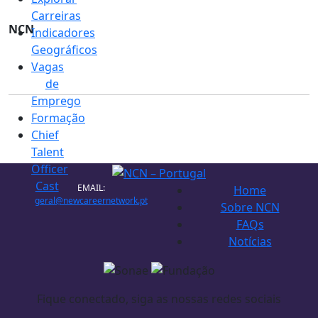
Carreiras
NCN
Indicadores
Geográficos
Vagas
de
Emprego
Formação
Chief
Talent
Officer
Cast
EMAIL:
Home
geral@newcareernetwork.pt
Sobre NCN
FAQs
Notícias
Fique conectado, siga as nossas redes sociais