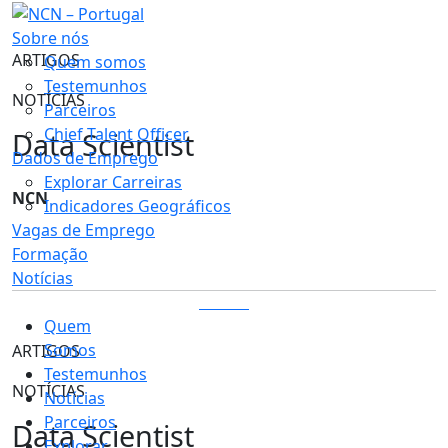
Sobre nós
ARTIGOS
Quem somos
Testemunhos
NOTÍCIAS
Parceiros
Chief Talent Officer
Data Scientist
Dados de Emprego
Explorar Carreiras
NCN
Indicadores Geográficos
Vagas de Emprego
Formação
Notícias
LOGIN
Quem
Somos
ARTIGOS
Testemunhos
NOTÍCIAS
Notícias
Parceiros
Data Scientist
Explorar