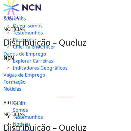
ARTIGOS
Sobre nós
Quem somos
NOTÍCIAS
Testemunhos
Distribuição – Queluz
Parceiros
Chief Talent Officer
Dados de Emprego
NCN
Explorar Carreiras
Indicadores Geográficos
Vagas de Emprego
Formação
Notícias
LOGIN
ARTIGOS
Quem
Somos
NOTÍCIAS
Testemunhos
Notícias
Distribuição – Queluz