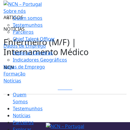
Sobre nós
ARTIGOS
Quem somos
Testemunhos
NOTÍCIAS
Parceiros
Chief Talent Officer
Enfermeiro (M/F)​ |
Dados de Emprego
Internamento Médico
Explorar Carreiras
Indicadores Geográficos
Vagas de Emprego
NCN
Formação
Notícias
LOGIN
Quem
Somos
Testemunhos
Notícias
Parceiros
Explorar