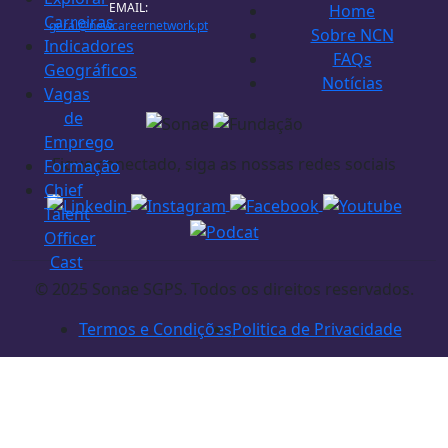
EMAIL:
Home
Carreiras
geral@newcareernetwork.pt
Sobre NCN
Indicadores
FAQs
Geográficos
Notícias
Vagas
de
Emprego
Fique conectado, siga as nossas redes sociais
Formação
Chief
Talent
Officer
Cast
© 2025 Sonae SGPS. Todos os direitos reservados.
Termos e Condições
Politica de Privacidade