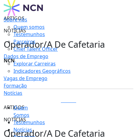
ARTIGOS
Sobre nós
Quem somos
NOTÍCIAS
Testemunhos
Operador/A De Cafetaria
Parceiros
Chief Talent Officer
Dados de Emprego
NCN
Explorar Carreiras
Indicadores Geográficos
Vagas de Emprego
Formação
Notícias
LOGIN
ARTIGOS
Quem
Somos
NOTÍCIAS
Testemunhos
Notícias
Operador/A De Cafetaria