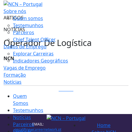
Sobre nós
ARTIGOS
Quem somos
Testemunhos
NOTÍCIAS
Parceiros
Chief Talent Officer
Operador De Logística
Dados de Emprego
Explorar Carreiras
NCN
Indicadores Geográficos
Vagas de Emprego
Formação
Notícias
LOGIN
Quem
Somos
Testemunhos
Notícias
Parceiros
EMAIL:
Home
geral@newcareernetwork.pt
Explorar