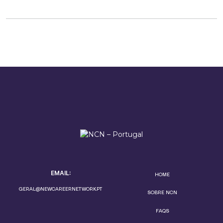
EMAIL:
HOME
GERAL@NEWCAREERNETWORK.PT
SOBRE NCN
FAQS