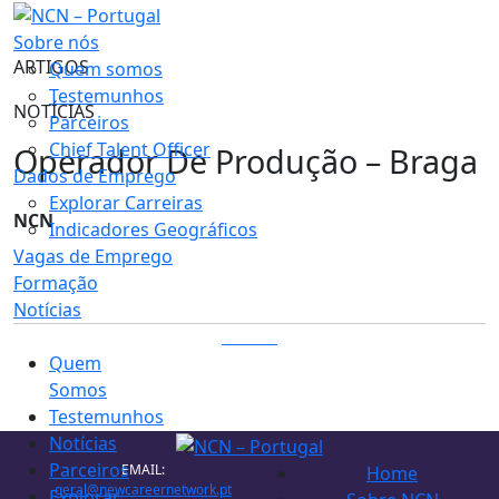
Sobre nós
ARTIGOS
Quem somos
Testemunhos
NOTÍCIAS
Parceiros
Chief Talent Officer
Operador De Produção – Braga
Dados de Emprego
Explorar Carreiras
NCN
Indicadores Geográficos
Vagas de Emprego
Formação
Notícias
LOGIN
Quem
Somos
Testemunhos
Notícias
Parceiros
EMAIL:
Home
geral@newcareernetwork.pt
Explorar