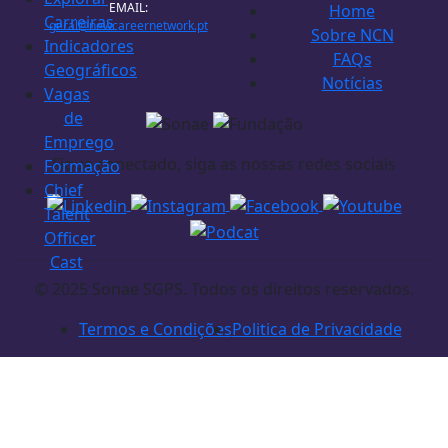
EMAIL:
Home
Carreiras
geral@newcareernetwork.pt
Sobre NCN
Indicadores
FAQs
Geográficos
Notícias
Vagas
de
Emprego
Fique conectado, siga as nossas redes sociais
Formação
Chief
Talent
Officer
Cast
© 2025 Sonae SGPS. Todos os direitos reservados.
Termos e Condições
Politica de Privacidade