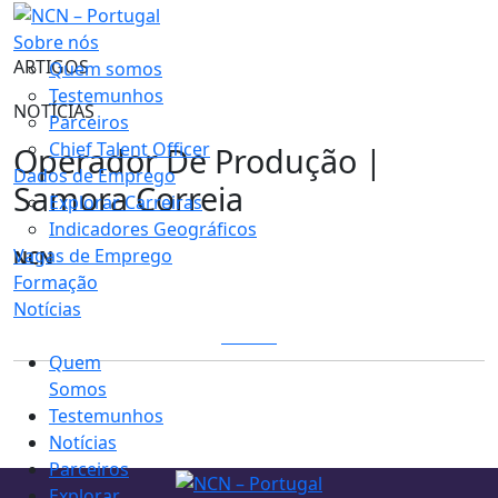
Sobre nós
ARTIGOS
Quem somos
Testemunhos
NOTÍCIAS
Parceiros
Chief Talent Officer
Operador De Produção |
Dados de Emprego
Samora Correia
Explorar Carreiras
Indicadores Geográficos
Vagas de Emprego
NCN
Formação
Notícias
LOGIN
Quem
Somos
Testemunhos
Notícias
Parceiros
Explorar