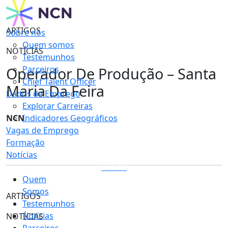
ARTIGOS
Sobre nós
Quem somos
NOTÍCIAS
Testemunhos
Operador De Produção – Santa
Parceiros
Chief Talent Officer
Maria Da Feira
Dados de Emprego
Explorar Carreiras
NCN
Indicadores Geográficos
Vagas de Emprego
Formação
Notícias
LOGIN
Quem
Somos
ARTIGOS
Testemunhos
Notícias
NOTÍCIAS