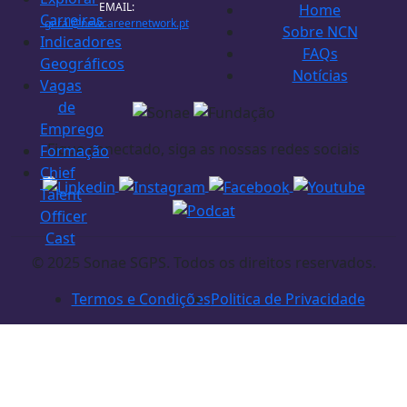
EMAIL:
Home
Carreiras
geral@newcareernetwork.pt
Sobre NCN
Indicadores
FAQs
Geográficos
Notícias
Vagas
de
Emprego
Fique conectado, siga as nossas redes sociais
Formação
Chief
Talent
Officer
Cast
© 2025 Sonae SGPS. Todos os direitos reservados.
Termos e Condições
Politica de Privacidade