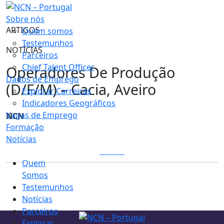
Sobre nós
ARTIGOS
Quem somos
Testemunhos
NOTÍCIAS
Parceiros
Chief Talent Officer
Operadores De Produção
Dados de Emprego
(D/F/M) – Cacia, Aveiro
Explorar Carreiras
Indicadores Geográficos
Vagas de Emprego
NCN
Formação
Notícias
LOGIN
Quem
Somos
Testemunhos
Notícias
Parceiros
Explorar