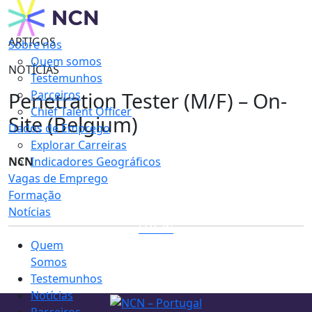
ARTIGOS
Sobre nós
Quem somos
NOTÍCIAS
Testemunhos
Penetration Tester (M/F) – On-
Parceiros
Chief Talent Officer
Site (Belgium)
Dados de Emprego
Explorar Carreiras
NCN
Indicadores Geográficos
Vagas de Emprego
Formação
Notícias
LOGIN
Quem
Somos
Testemunhos
Notícias