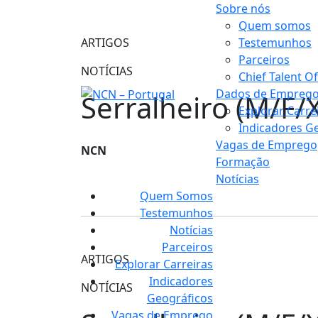
Sobre nós
Quem somos
ARTIGOS
Testemunhos
Parceiros
NOTÍCIAS
Chief Talent Of
Dados de Empreg
Serralheiro (M/F/X
Explorar Carre
Indicadores G
Vagas de Emprego
NCN
Formação
Notícias
Quem Somos
Testemunhos
Notícias
Parceiros
ARTIGOS
Explorar Carreiras
Indicadores
NOTÍCIAS
Geográficos
Vagas de Emprego