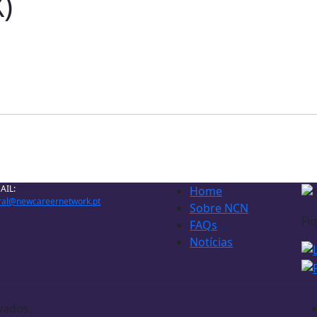
)
AIL:
Home
ral@newcareernetwork.pt
Sobre NCN
Fi
FAQs
Notícias
vados.