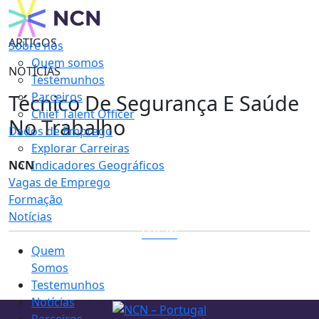
ARTIGOS
Sobre nós
Quem somos
NOTÍCIAS
Testemunhos
Técnico De Segurança E Saúde
Parceiros
Chief Talent Officer
No Trabalho
Dados de Emprego
Explorar Carreiras
NCN
Indicadores Geográficos
Vagas de Emprego
Formação
Notícias
LOGIN
Quem
Somos
Testemunhos
Notícias